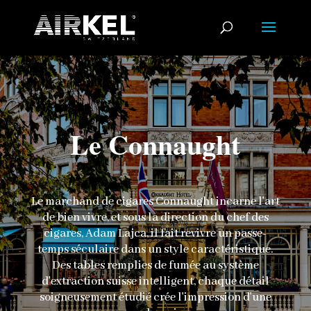
Le Connaught
Le marchand de cigares Connaught incarne l'art
de bien vivre, et sous la direction du chef des
cigares, Adam Lajca, il fait revivre un passe-
temps séculaire dans un style caractéristique.
Des tables remplies de fumée au système
d'extraction suisse intelligent, chaque détail
soigneusement étudié crée l'impression d'une